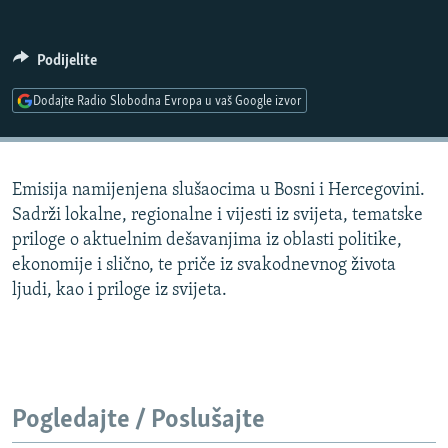
ISPRIČAJ MI
DNEVNO@RSE
Podijelite
SPECIJALI RSE
Dodajte Radio Slobodna Evropa u vaš Google izvor
VIŠE OD NASLOVA
PRATITE NAS
GENOCID U SREBRENICI
Emisija namijenjena slušaocima u Bosni i Hercegovini.
POPLAVE I KLIZIŠTA U BIH 2024.
Sadrži lokalne, regionalne i vijesti iz svijeta, tematske
TV LIBERTY
Sve RFE/RL stranice
priloge o aktuelnim dešavanjima iz oblasti politike,
ekonomije i slično, te priče iz svakodnevnog života
POST SCRIPTUM
ljudi, kao i priloge iz svijeta.
MOJA EVROPA
TRI DECENIJE OD RATA U BIH
SVE KARTE DEJTONA
NASTANAK I RASPAD JUGOSLAVIJE
Pogledajte / Poslušajte