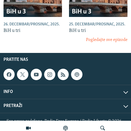
26. DECEMBAR/PROSINAC, 2025.
25. DECEMBAR/PROSINAC, 2025.
BiH u tri
BiH u tri
Pogledajte sve epizode
PRATITE NAS
INFO
PRETRAŽI
Sva prava zadržana. Radio Free Europe / Radio Liberty © 2026
RFE/RL, Inc.