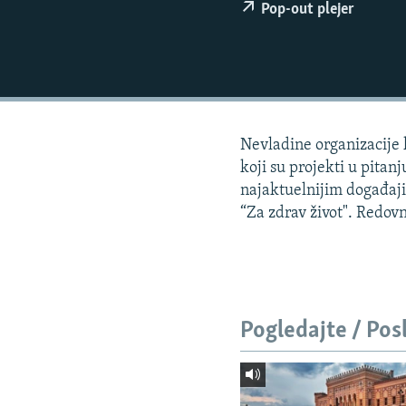
ISPRIČAJ MI
Pop-out plejer
DNEVNO@RSE
SPECIJALI RSE
VIŠE OD NASLOVA
GENOCID U SREBRENICI
Nevladine organizacije 
POPLAVE I KLIZIŠTA U BIH 2024.
koji su projekti u pitanju
najaktuelnijim događaj
TV LIBERTY
“Za zdrav život". Redovn
POST SCRIPTUM
MOJA EVROPA
TRI DECENIJE OD RATA U BIH
Pogledajte / Pos
SVE KARTE DEJTONA
NASTANAK I RASPAD JUGOSLAVIJE