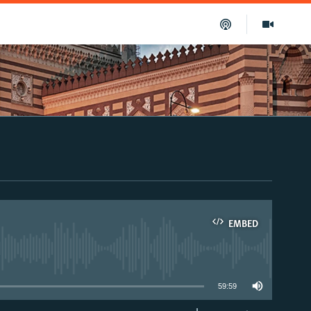
EMBED
able
59:59