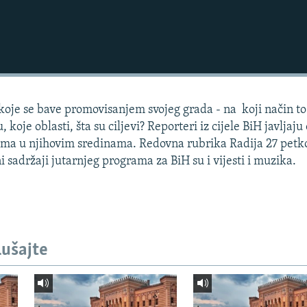
koje se bave promovisanjem svojeg grada - na koji način to
, koje oblasti, šta su ciljevi? Reporteri iz cijele BiH javljaju
ima u njihovim sredinama. Redovna rubrika Radija 27 petk
i sadržaji jutarnjeg programa za BiH su i vijesti i muzika.
lušajte