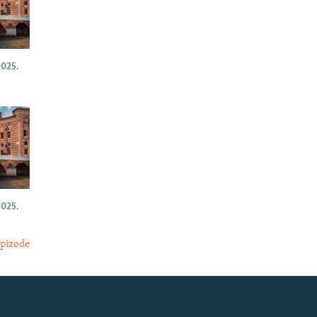
025.
025.
epizode