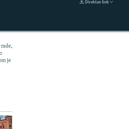
Direktan link
EMBED
 rade,
 o
om je