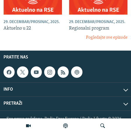
29. DECEMBAR/PROSINAC, 2025.
29. DECEMBAR/PROSINAC, 2025.
Aktuelno u 22
Regionalni program
Pogledajte sve epizode
PRATITE NAS
INFO
PRETRAŽI
Sva prava zadržana. Radio Free Europe / Radio Liberty © 2026
RFE/RL, Inc.