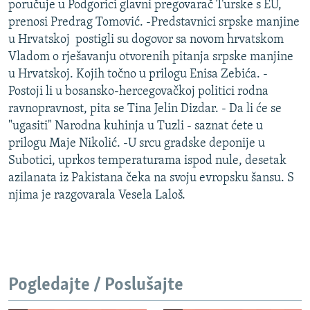
poručuje u Podgorici glavni pregovarač Turske s EU,
prenosi Predrag Tomović. -Predstavnici srpske manjine
u Hrvatskoj postigli su dogovor sa novom hrvatskom
Vladom o rješavanju otvorenih pitanja srpske manjine
u Hrvatskoj. Kojih točno u prilogu Enisa Zebića. -
Postoji li u bosansko-hercegovačkoj politici rodna
ravnopravnost, pita se Tina Jelin Dizdar. - Da li će se
"ugasiti" Narodna kuhinja u Tuzli - saznat ćete u
prilogu Maje Nikolić. -U srcu gradske deponije u
Subotici, uprkos temperaturama ispod nule, desetak
azilanata iz Pakistana čeka na svoju evropsku šansu. S
njima je razgovarala Vesela Laloš.
Pogledajte / Poslušajte