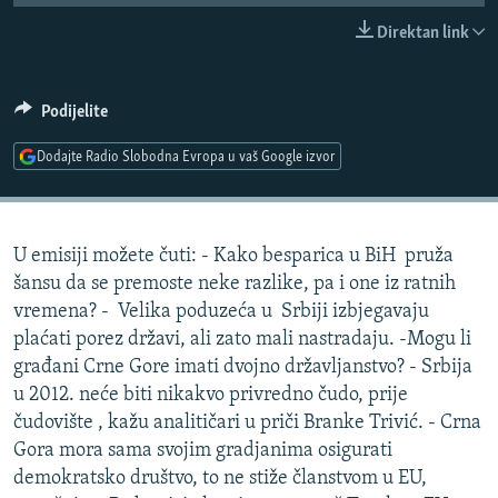
ISPRIČAJ MI
Direktan link
DNEVNO@RSE
SPECIJALI RSE
Podijelite
VIŠE OD NASLOVA
Dodajte Radio Slobodna Evropa u vaš Google izvor
PRATITE NAS
GENOCID U SREBRENICI
POPLAVE I KLIZIŠTA U BIH 2024.
U emisiji možete čuti: - Kako besparica u BiH pruža
TV LIBERTY
Sve RFE/RL stranice
šansu da se premoste neke razlike, pa i one iz ratnih
POST SCRIPTUM
vremena? - Velika poduzeća u Srbiji izbjegavaju
plaćati porez državi, ali zato mali nastradaju. -Mogu li
MOJA EVROPA
građani Crne Gore imati dvojno državljanstvo? - Srbija
TRI DECENIJE OD RATA U BIH
u 2012. neće biti nikakvo privredno čudo, prije
SVE KARTE DEJTONA
čudovište , kažu analitičari u priči Branke Trivić. - Crna
Gora mora sama svojim gradjanima osigurati
NASTANAK I RASPAD JUGOSLAVIJE
demokratsko društvo, to ne stiže članstvom u EU,