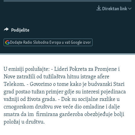
ISPRIČAJ MI
Direktan link
DNEVNO@RSE
SPECIJALI RSE
Podijelite
VIŠE OD NASLOVA
Dodajte Radio Slobodna Evropa u vaš Google izvor
PRATITE NAS
GENOCID U SREBRENICI
POPLAVE I KLIZIŠTA U BIH 2024.
U emisiji poslušajte: - Lideri Pokreta za Promjene i
TV LIBERTY
Sve RFE/RL stranice
Nove zatražili od tužilaštva hitnu istrage afere
POST SCRIPTUM
Telekom. - Govorimo o tome kako je budvanski Stari
grad postao tužan primjer gdje su interesi pojedinaca
MOJA EVROPA
važniji od života grada. - Dok su socijalne razlike u
TRI DECENIJE OD RATA U BIH
crnogorskom društvu sve veće dio omladine i dalje
SVE KARTE DEJTONA
smatra da im firmirana garderoba obezbjeđuje bolji
položaj u društvu.
NASTANAK I RASPAD JUGOSLAVIJE