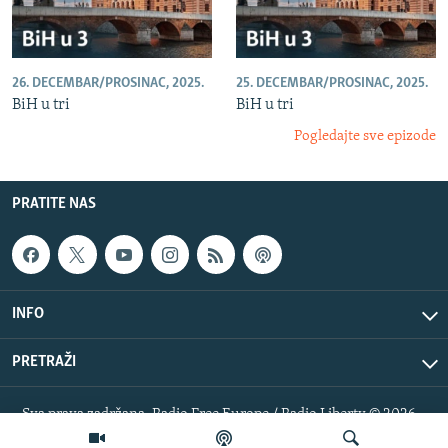
26. DECEMBAR/PROSINAC, 2025.
25. DECEMBAR/PROSINAC, 2025.
BiH u tri
BiH u tri
Pogledajte sve epizode
PRATITE NAS
INFO
PRETRAŽI
Sva prava zadržana. Radio Free Europe / Radio Liberty © 2026
RFE/RL, Inc.