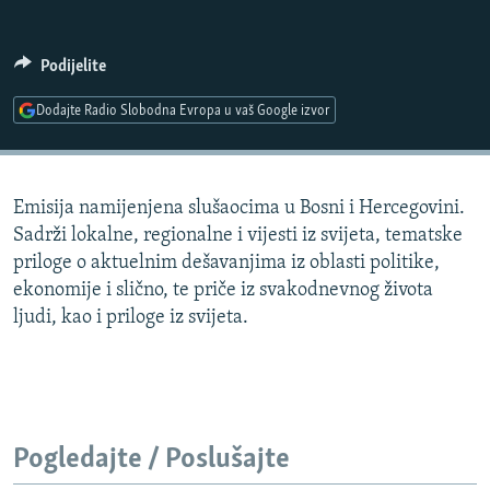
ISPRIČAJ MI
DNEVNO@RSE
Podijelite
SPECIJALI RSE
Dodajte Radio Slobodna Evropa u vaš Google izvor
VIŠE OD NASLOVA
PRATITE NAS
GENOCID U SREBRENICI
Emisija namijenjena slušaocima u Bosni i Hercegovini.
POPLAVE I KLIZIŠTA U BIH 2024.
Sadrži lokalne, regionalne i vijesti iz svijeta, tematske
TV LIBERTY
Sve RFE/RL stranice
priloge o aktuelnim dešavanjima iz oblasti politike,
ekonomije i slično, te priče iz svakodnevnog života
POST SCRIPTUM
ljudi, kao i priloge iz svijeta.
MOJA EVROPA
TRI DECENIJE OD RATA U BIH
SVE KARTE DEJTONA
NASTANAK I RASPAD JUGOSLAVIJE
Pogledajte / Poslušajte