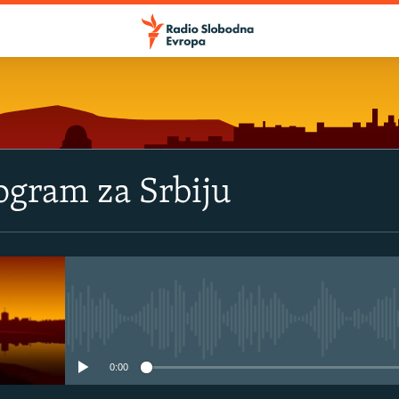
rogram za Srbiju
No media source currently avail
0:00