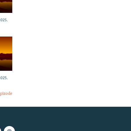
025.
025.
epizode