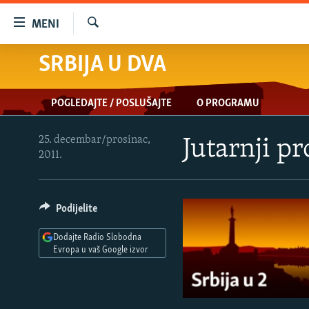
Dostupni
MENI
linkovi
Pretraživač
Pređite
SRBIJA U DVA
VIJESTI
na
BOSNA I HERCEGOVINA
glavni
POGLEDAJTE / POSLUŠAJTE
O PROGRAMU
sadržaj
SRBIJA
Pređite
KOSOVO
na
25. decembar/prosinac,
Jutarnji p
2011.
glavnu
CRNA GORA
navigaciju
VIZUELNO
Pređite
na
Podijelite
PODCASTI
VIDEO
pretragu
RAT U UKRAJINI
FOTOGALERIJE
Dodajte Radio Slobodna
Evropa u vaš Google izvor
KINA NA BALKANU
INFOGRAFIKE
RSE PRIČE IZ SVIJETA