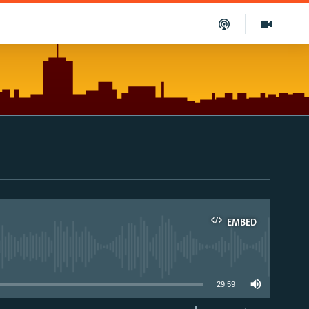
EMBED
able
29:59