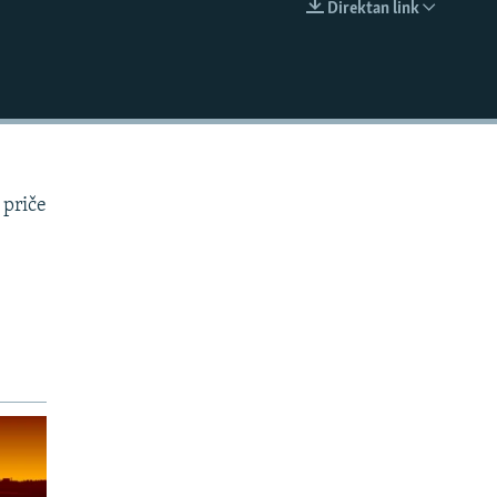
Direktan link
EMBED
 priče