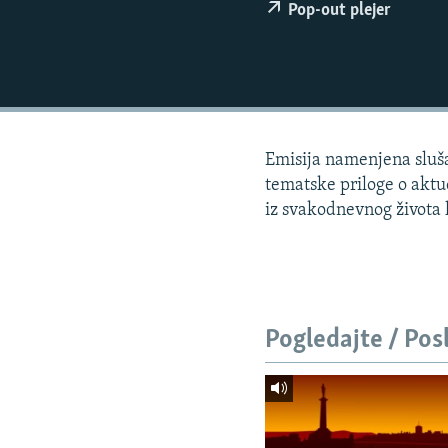
ISPRIČAJ MI
Pop-out plejer
DNEVNO@RSE
SPECIJALI RSE
VIŠE OD NASLOVA
GENOCID U SREBRENICI
Emisija namenjena slušao
POPLAVE I KLIZIŠTA U BIH 2024.
tematske priloge o aktue
iz svakodnevnog života lj
TV LIBERTY
POST SCRIPTUM
MOJA EVROPA
TRI DECENIJE OD RATA U BIH
Pogledajte / Pos
SVE KARTE DEJTONA
NASTANAK I RASPAD JUGOSLAVIJE