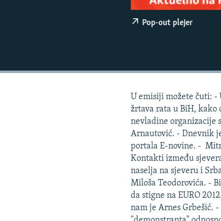
ISPRIČAJ MI
DNEVNO@RSE
Pop-out plejer
SPECIJALI RSE
VIŠE OD NASLOVA
GENOCID U SREBRENICI
POPLAVE I KLIZIŠTA U BIH 2024.
U emisiji možete čuti: 
TV LIBERTY
žrtava rata u BiH, kako 
nevladine organizacije 
POST SCRIPTUM
Arnautović. - Dnevnik j
MOJA EVROPA
portala E-novine. - Mitr
Kontakti između sjevera 
TRI DECENIJE OD RATA U BIH
naselja na sjeveru i Srb
SVE KARTE DEJTONA
Miloša Teodorovića. - B
da stigne na EURO 2012.
NASTANAK I RASPAD JUGOSLAVIJE
nam je Arnes Grbešić. -
"demonstranta" odnosno 