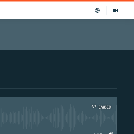
EMBED
able