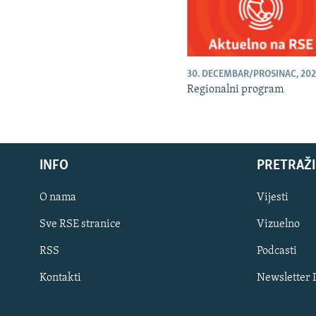
30. DECEMBAR/PROSINAC, 202
Regionalni program
INFO
PRETRAŽI
O nama
Vijesti
Sve RSE stranice
Vizuelno
PRATITE NAS
RSS
Podcasti
Kontakti
Newsletter
Sve RFE/RL stranice