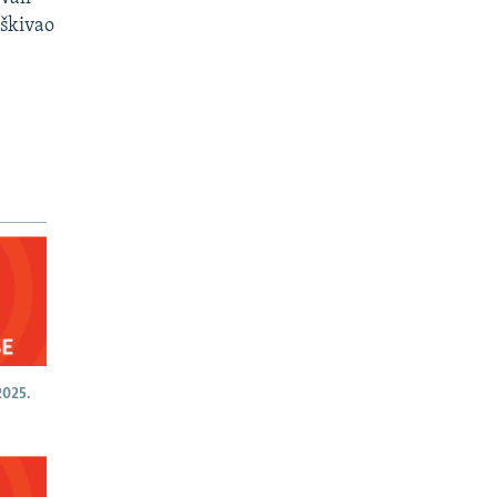
uškivao
025.