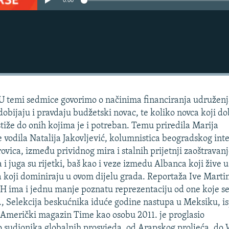
0:00
- U temi sedmice govorimo o načinima financiranja udružen
dobijaju i pravdaju budžetski novac, te koliko novca koji do
stiže do onih kojima je i potreban. Temu priredila Marija
e vodila Natalija Jakovljević, kolumnistica beogradskog int
ovica, između prividnog mira i stalnih prijetnji zaoštravan
i juga su rijetki, baš kao i veze izmedu Albanca koji žive u 
a koji dominiraju u ovom dijelu grada. Reportaža Ive Martin
iH ima i jednu manje poznatu reprezentaciju od one koje se
, Selekcija beskućnika iduće godine nastupa u Meksiku, i
 Američki magazin Time kao osobu 2011. je proglasio
sudionika globalnih prosvjeda, od Arapskog proljeća, do 