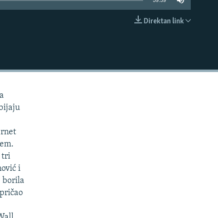
59:59
Direktan link
EMBED
ja
bijaju
ernet
jem.
tri
ović i
 borila
spričao
Wall