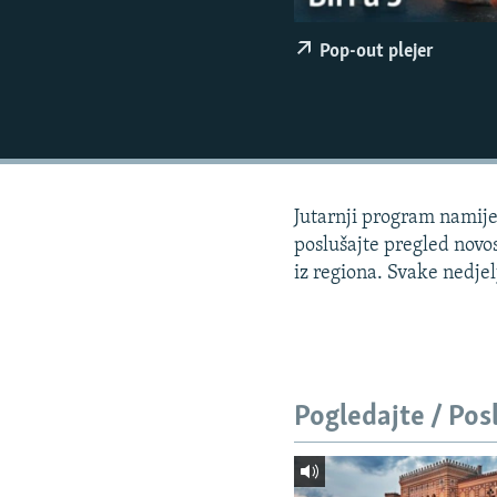
ISPRIČAJ MI
DNEVNO@RSE
Pop-out plejer
SPECIJALI RSE
VIŠE OD NASLOVA
GENOCID U SREBRENICI
POPLAVE I KLIZIŠTA U BIH 2024.
Jutarnji program namije
TV LIBERTY
poslušajte pregled novos
iz regiona. Svake nedje
POST SCRIPTUM
MOJA EVROPA
TRI DECENIJE OD RATA U BIH
SVE KARTE DEJTONA
Pogledajte / Pos
NASTANAK I RASPAD JUGOSLAVIJE