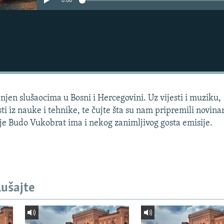
0:00
njen slušaocima u Bosni i Hercegovini. Uz vijesti i muziku,
ti iz nauke i tehnike, te čujte šta su nam pripremili novina
lje Budo Vukobrat ima i nekog zanimljivog gosta emisije.
lušajte