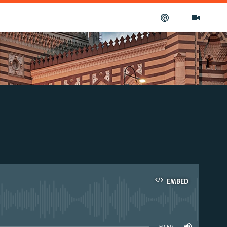
EMBED
able