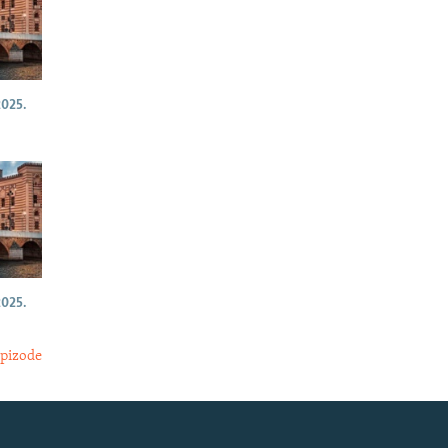
025.
025.
epizode