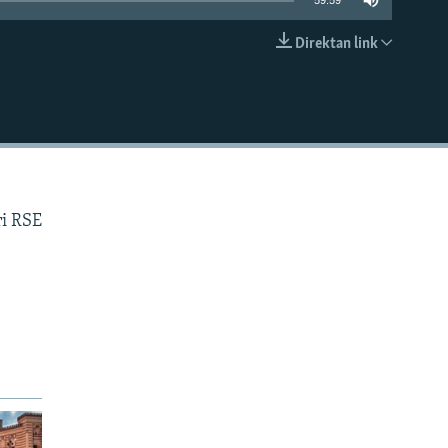
59:59
Direktan link
EMBED
ri RSE