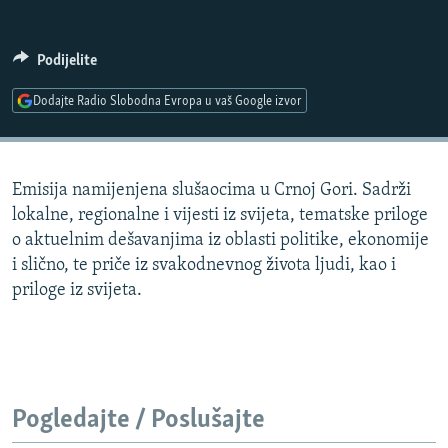
ISPRIČAJ MI
DNEVNO@RSE
Podijelite
SPECIJALI RSE
Dodajte Radio Slobodna Evropa u vaš Google izvor
VIŠE OD NASLOVA
PRATITE NAS
GENOCID U SREBRENICI
Emisija namijenjena slušaocima u Crnoj Gori. Sadrži
POPLAVE I KLIZIŠTA U BIH 2024.
lokalne, regionalne i vijesti iz svijeta, tematske priloge
TV LIBERTY
Sve RFE/RL stranice
o aktuelnim dešavanjima iz oblasti politike, ekonomije
i slično, te priče iz svakodnevnog života ljudi, kao i
POST SCRIPTUM
priloge iz svijeta.
MOJA EVROPA
TRI DECENIJE OD RATA U BIH
SVE KARTE DEJTONA
NASTANAK I RASPAD JUGOSLAVIJE
Pogledajte / Poslušajte