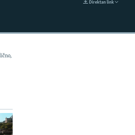
Direktan link
EMBED
lično,