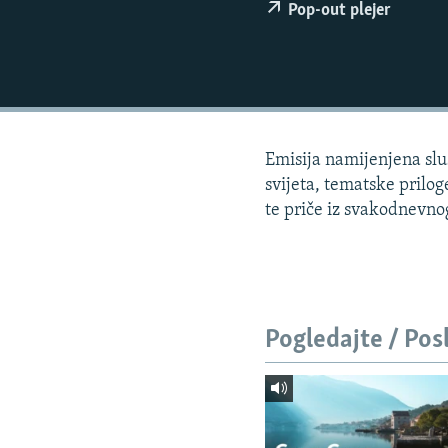
ISPRIČAJ MI
Pop-out plejer
DNEVNO@RSE
SPECIJALI RSE
VIŠE OD NASLOVA
GENOCID U SREBRENICI
Emisija namijenjena sluš
POPLAVE I KLIZIŠTA U BIH 2024.
svijeta, tematske prilog
te priče iz svakodnevnog 
TV LIBERTY
POST SCRIPTUM
MOJA EVROPA
TRI DECENIJE OD RATA U BIH
Pogledajte / Pos
SVE KARTE DEJTONA
NASTANAK I RASPAD JUGOSLAVIJE