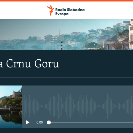
a Crnu Goru
No media source currently avail
0:00