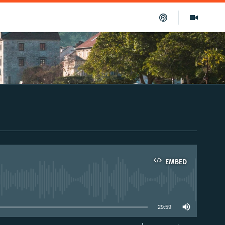
EMBED
able
29:59