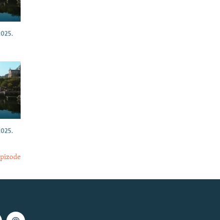
025.
025.
epizode