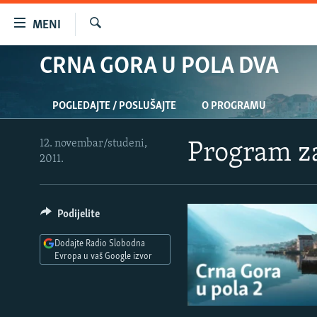
Dostupni
MENI
linkovi
Pretraživač
Pređite
CRNA GORA U POLA DVA
VIJESTI
na
BOSNA I HERCEGOVINA
glavni
POGLEDAJTE / POSLUŠAJTE
O PROGRAMU
sadržaj
SRBIJA
Pređite
KOSOVO
na
12. novembar/studeni,
Program z
2011.
glavnu
CRNA GORA
navigaciju
VIZUELNO
Pređite
na
Podijelite
PODCASTI
VIDEO
pretragu
RAT U UKRAJINI
FOTOGALERIJE
Dodajte Radio Slobodna
Evropa u vaš Google izvor
KINA NA BALKANU
INFOGRAFIKE
RSE PRIČE IZ SVIJETA