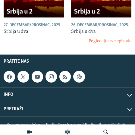
27. DECEMBAR/PROSINAC, 2025.
26. DECEMBAR/PROSINAC, 2025.
Srbija u dva
Srbija u dva
Pogledajte sve epizode
PRATITE NAS
INFO
PRETRAŽI
Sva prava zadržana. Radio Free Europe / Radio Liberty © 2026
RFE/RL, Inc.