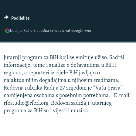
ISPRIČAJ MI
DNEVNO@RSE
Podijelite
SPECIJALI RSE
Dodajte Radio Slobodna Evropa u vaš Google izvor
VIŠE OD NASLOVA
PRATITE NAS
GENOCID U SREBRENICI
Jutarnji program za BiH koji se emituje uživo. Sadrži
POPLAVE I KLIZIŠTA U BIH 2024.
informacije, teme i analize o dešavanjima u BiH i
TV LIBERTY
Sve RFE/RL stranice
regionu, a reporteri iz cijele BiH javljaju o
najaktuelnijim događajima u njihovim sredinama.
POST SCRIPTUM
Redovna rubrika Radija 27 srijedom je “Vaša prava" -
MOJA EVROPA
namijenjena osobama s posebnim potrebama. E-mail:
rfestudio@rferl.org Redovni sadržaji jutarnjeg
TRI DECENIJE OD RATA U BIH
programa za BiH su i vijesti i muzika.
SVE KARTE DEJTONA
NASTANAK I RASPAD JUGOSLAVIJE