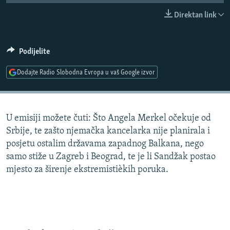
ISPRIČAJ MI
Direktan link
DNEVNO@RSE
SPECIJALI RSE
Podijelite
VIŠE OD NASLOVA
Dodajte Radio Slobodna Evropa u vaš Google izvor
PRATITE NAS
GENOCID U SREBRENICI
POPLAVE I KLIZIŠTA U BIH 2024.
U emisiji možete čuti: Što Angela Merkel očekuje od
TV LIBERTY
Sve RFE/RL stranice
Srbije, te zašto njemačka kancelarka nije planirala i
POST SCRIPTUM
posjetu ostalim državama zapadnog Balkana, nego
samo stiže u Zagreb i Beograd, te je li Sandžak postao
MOJA EVROPA
mjesto za širenje ekstremistièkih poruka.
TRI DECENIJE OD RATA U BIH
SVE KARTE DEJTONA
NASTANAK I RASPAD JUGOSLAVIJE