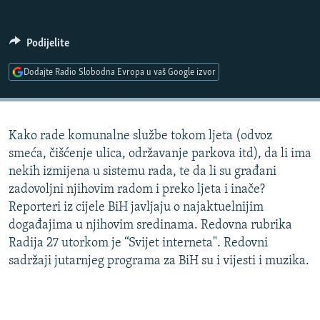
ISPRIČAJ MI
DNEVNO@RSE
Podijelite
SPECIJALI RSE
Dodajte Radio Slobodna Evropa u vaš Google izvor
VIŠE OD NASLOVA
PRATITE NAS
GENOCID U SREBRENICI
Kako rade komunalne službe tokom ljeta (odvoz
POPLAVE I KLIZIŠTA U BIH 2024.
smeća, čišćenje ulica, održavanje parkova itd), da li ima
TV LIBERTY
Sve RFE/RL stranice
nekih izmijena u sistemu rada, te da li su građani
zadovoljni njihovim radom i preko ljeta i inače?
POST SCRIPTUM
Reporteri iz cijele BiH javljaju o najaktuelnijim
MOJA EVROPA
događajima u njihovim sredinama. Redovna rubrika
Radija 27 utorkom je “Svijet interneta". Redovni
TRI DECENIJE OD RATA U BIH
sadržaji jutarnjeg programa za BiH su i vijesti i muzika.
SVE KARTE DEJTONA
NASTANAK I RASPAD JUGOSLAVIJE