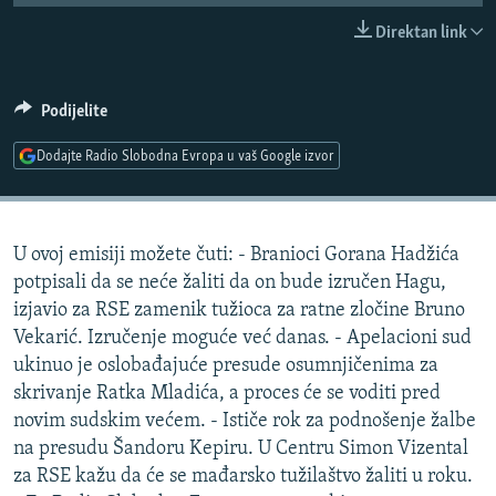
ISPRIČAJ MI
Direktan link
DNEVNO@RSE
SPECIJALI RSE
Podijelite
VIŠE OD NASLOVA
Dodajte Radio Slobodna Evropa u vaš Google izvor
PRATITE NAS
GENOCID U SREBRENICI
POPLAVE I KLIZIŠTA U BIH 2024.
U ovoj emisiji možete čuti: - Branioci Gorana Hadžića
TV LIBERTY
Sve RFE/RL stranice
potpisali da se neće žaliti da on bude izručen Hagu,
POST SCRIPTUM
izjavio za RSE zamenik tužioca za ratne zločine Bruno
Vekarić. Izručenje moguće već danas. - Apelacioni sud
MOJA EVROPA
ukinuo je oslobađajuće presude osumnjičenima za
TRI DECENIJE OD RATA U BIH
skrivanje Ratka Mladića, a proces će se voditi pred
SVE KARTE DEJTONA
novim sudskim većem. - Ističe rok za podnošenje žalbe
na presudu Šandoru Kepiru. U Centru Simon Vizental
NASTANAK I RASPAD JUGOSLAVIJE
za RSE kažu da će se mađarsko tužilaštvo žaliti u roku.