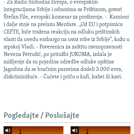
- Za Radio Slobodna Evropa, o evropskim
integracijama Srbije i odnosima sa Prištinom, govori
Štefan File, evropski komesar za proširenje. - Kamioni
i dalje stoje na prelazu Merdare. „Od EU i potpisnica
CEFTE, biće tražena reakciju na odluku prištinskih
vlasti da uvedu embargo na uvoz robe iz Srbije“, kažu u
srpskoj Vladi. - Poverenica za zaštitu ravnopravnosti
Nevena Petrušić, po pritužbi JUKOMA, izdala je
mišljenje da su pojedine odredbe odluke opštine
Jagodina da se bračnim parovima dodeli 3.000 evra,
diskriminišuće. - Čućete i priču o kafi, kahvi ili kavi.
Pogledajte / Poslušajte