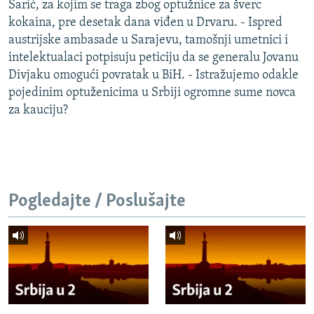
Šarić, za kojim se traga zbog optužnice za šverc
kokaina, pre desetak dana viđen u Drvaru. - Ispred
austrijske ambasade u Sarajevu, tamošnji umetnici i
intelektualaci potpisuju peticiju da se generalu Jovanu
Divjaku omogući povratak u BiH. - Istražujemo odakle
pojedinim optuženicima u Srbiji ogromne sume novca
za kauciju?
Pogledajte / Poslušajte