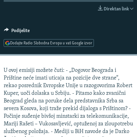
ISPRIČAJ MI
Direktan link
DNEVNO@RSE
SPECIJALI RSE
Podijelite
VIŠE OD NASLOVA
Dodajte Radio Slobodna Evropa u vaš Google izvor
PRATITE NAS
GENOCID U SREBRENICI
POPLAVE I KLIZIŠTA U BIH 2024.
U ovoj emisiji možete čuti: - „Dogovor Beograda i
TV LIBERTY
Sve RFE/RL stranice
Prištine neće imati uticaja na pozicije dve strane“,
POST SCRIPTUM
rekao posrednik Evropske Unije u razogovorima Robert
Kuper, uoči dolaska u Srbiju. - Pitamo kako zvanični
MOJA EVROPA
Beograd gleda na poruke dela predstavnika Srba sa
TRI DECENIJE OD RATA U BIH
severa Kosova, koji traže prekid dijaloga s Prištinom? -
SVE KARTE DEJTONA
Počinje suđenje bivšoj minstarki za telekomunikacije,
Mariji Rašeti – Vukosavljević, optuženoj za zloupotrebu
NASTANAK I RASPAD JUGOSLAVIJE
službenog položaja. - Mediji u BiH navode da je Darko