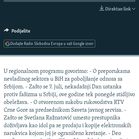
ISPRIČAJ MI
Direktan link
DNEVNO@RSE
SPECIJALI RSE
Podijelite
VIŠE OD NASLOVA
Dodajte Radio Slobodna Evropa u vaš Google izvor
PRATITE NAS
GENOCID U SREBRENICI
POPLAVE I KLIZIŠTA U BIH 2024.
U regionalnom programu govorimo: - O preporukama
TV LIBERTY
Sve RFE/RL stranice
nevladinog sektora u BiH za poboljšanje odnosa sa
POST SCRIPTUM
Srbijom. - Zašto se 7. juli, nekadašnji Dan ustanka
protiv fašizma u Srbiji, ove godine tek ponegde stidljivo
MOJA EVROPA
obeležava. - O otvorenom sukobu rukovodstva RTV
TRI DECENIJE OD RATA U BIH
Crne Gore sa predsednikom Saveta javnog servisa. -
SVE KARTE DEJTONA
Zašto se Svetlana Ražnatović umesto prestupnika
doživljava kao idol pa se prodaju i kopije elektronskih
NASTANAK I RASPAD JUGOSLAVIJE
narukvica kojom joj je ograničeno kretanje. - Deo