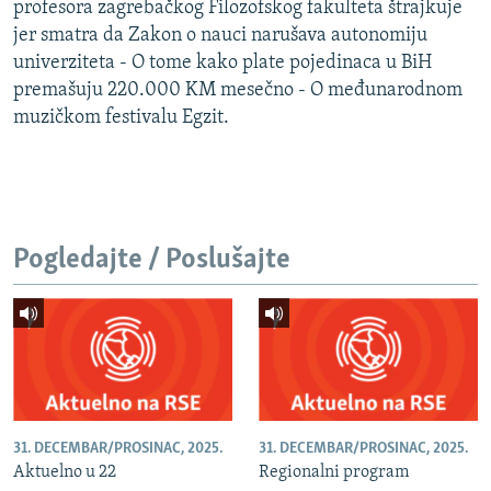
profesora zagrebačkog Filozofskog fakulteta štrajkuje
jer smatra da Zakon o nauci narušava autonomiju
univerziteta - O tome kako plate pojedinaca u BiH
premašuju 220.000 KM mesečno - O međunarodnom
muzičkom festivalu Egzit.
Pogledajte / Poslušajte
31. DECEMBAR/PROSINAC, 2025.
31. DECEMBAR/PROSINAC, 2025.
Aktuelno u 22
Regionalni program