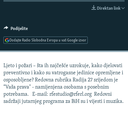
ISPRIČAJ MI
Direktan link
DNEVNO@RSE
SPECIJALI RSE
Podijelite
VIŠE OD NASLOVA
Dodajte Radio Slobodna Evropa u vaš Google izvor
PRATITE NAS
GENOCID U SREBRENICI
POPLAVE I KLIZIŠTA U BIH 2024.
Ljeto i požari – šta ih najčešće uzrokuje, kako djelovati
TV LIBERTY
Sve RFE/RL stranice
preventivno i kako su vatrogasne jedinice opremljene i
POST SCRIPTUM
osposobljene? Redovna rubrika Radija 27 srijedom je
“Vaša prava" - namijenjena osobama s posebnim
MOJA EVROPA
potrebama. E-mail: rfestudio@rferl.org Redovni
TRI DECENIJE OD RATA U BIH
sadržaji jutarnjeg programa za BiH su i vijesti i muzika.
SVE KARTE DEJTONA
NASTANAK I RASPAD JUGOSLAVIJE