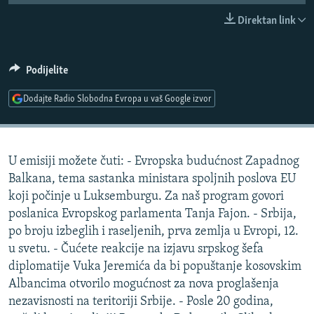
ISPRIČAJ MI
Direktan link
DNEVNO@RSE
SPECIJALI RSE
Podijelite
VIŠE OD NASLOVA
Dodajte Radio Slobodna Evropa u vaš Google izvor
PRATITE NAS
GENOCID U SREBRENICI
POPLAVE I KLIZIŠTA U BIH 2024.
U emisiji možete čuti: - Evropska budućnost Zapadnog
TV LIBERTY
Sve RFE/RL stranice
Balkana, tema sastanka ministara spoljnih poslova EU
POST SCRIPTUM
koji počinje u Luksemburgu. Za naš program govori
poslanica Evropskog parlamenta Tanja Fajon. - Srbija,
MOJA EVROPA
po broju izbeglih i raseljenih, prva zemlja u Evropi, 12.
TRI DECENIJE OD RATA U BIH
u svetu. - Čućete reakcije na izjavu srpskog šefa
SVE KARTE DEJTONA
diplomatije Vuka Jeremića da bi popuštanje kosovskim
Albancima otvorilo mogućnost za nova proglašenja
NASTANAK I RASPAD JUGOSLAVIJE
nezavisnosti na teritoriji Srbije. - Posle 20 godina,