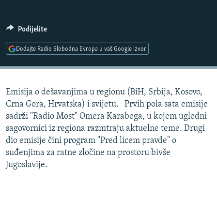
ISPRIČAJ MI
DNEVNO@RSE
Podijelite
SPECIJALI RSE
Dodajte Radio Slobodna Evropa u vaš Google izvor
VIŠE OD NASLOVA
PRATITE NAS
GENOCID U SREBRENICI
Emisija o dešavanjima u regionu (BiH, Srbija, Kosovo,
POPLAVE I KLIZIŠTA U BIH 2024.
Crna Gora, Hrvatska) i svijetu. Prvih pola sata emisije
TV LIBERTY
Sve RFE/RL stranice
sadrži "Radio Most" Omera Karabega, u kojem ugledni
sagovornici iz regiona razmtraju aktuelne teme. Drugi
POST SCRIPTUM
dio emisije čini program "Pred licem pravde" o
MOJA EVROPA
suđenjima za ratne zločine na prostoru bivše
Jugoslavije.
TRI DECENIJE OD RATA U BIH
SVE KARTE DEJTONA
NASTANAK I RASPAD JUGOSLAVIJE