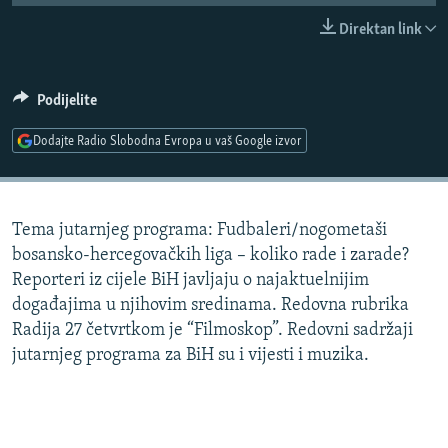
ISPRIČAJ MI
Direktan link
DNEVNO@RSE
SPECIJALI RSE
Podijelite
VIŠE OD NASLOVA
Dodajte Radio Slobodna Evropa u vaš Google izvor
PRATITE NAS
GENOCID U SREBRENICI
POPLAVE I KLIZIŠTA U BIH 2024.
Tema jutarnjeg programa: Fudbaleri/nogometaši
TV LIBERTY
Sve RFE/RL stranice
bosansko-hercegovačkih liga – koliko rade i zarade?
POST SCRIPTUM
Reporteri iz cijele BiH javljaju o najaktuelnijim
događajima u njihovim sredinama. Redovna rubrika
MOJA EVROPA
Radija 27 četvrtkom je “Filmoskop”. Redovni sadržaji
TRI DECENIJE OD RATA U BIH
jutarnjeg programa za BiH su i vijesti i muzika.
SVE KARTE DEJTONA
NASTANAK I RASPAD JUGOSLAVIJE