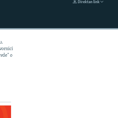
Direktan link
EMBED
tu.
vornici
avde" o