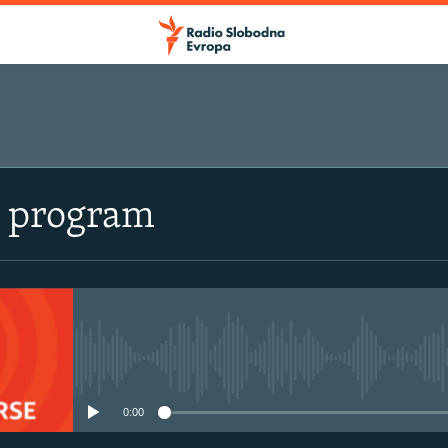
i program
No media source currently avail
0:00