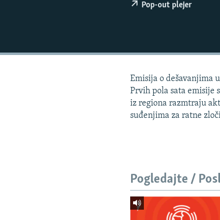
ISPRIČAJ MI
Pop-out plejer
DNEVNO@RSE
SPECIJALI RSE
VIŠE OD NASLOVA
GENOCID U SREBRENICI
Emisija o dešavanjima u
POPLAVE I KLIZIŠTA U BIH 2024.
Prvih pola sata emisije
iz regiona razmtraju ak
TV LIBERTY
suđenjima za ratne zloči
POST SCRIPTUM
MOJA EVROPA
TRI DECENIJE OD RATA U BIH
Pogledajte / Pos
SVE KARTE DEJTONA
NASTANAK I RASPAD JUGOSLAVIJE