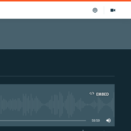
EMBED
able
59:59