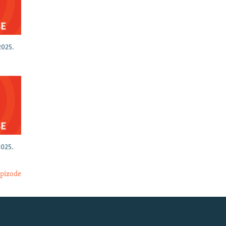
025.
025.
epizode