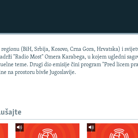
 regionu (BiH, Srbija, Kosovo, Crna Gora, Hrvatska) i svije
 sadrži "Radio Most" Omera Karabega, u kojem ugledni sago
tuelne teme. Drugi dio emisije čini program "Pred licem pr
ne na prostoru bivše Jugoslavije.
lušajte