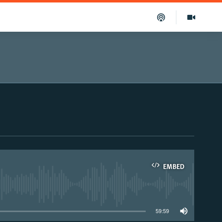
EMBED
able
59:59