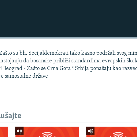
 Zašto su bh. Socijaldemokrati tako kasno podržali svog min
astojanju da bosanske približi standardima evropskih škol
 i Beograd - Zašto se Crna Gora i Srbija ponašaju kao razve
ije samostalne države
lušajte