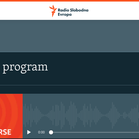
i program
No media source currently avail
0:00