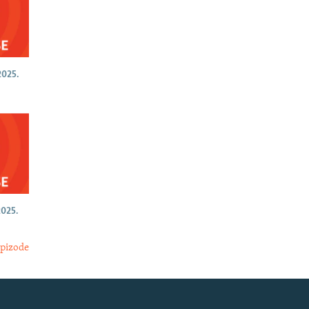
025.
025.
epizode