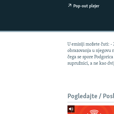
ISPRIČAJ MI
Pop-out plejer
DNEVNO@RSE
SPECIJALI RSE
VIŠE OD NASLOVA
GENOCID U SREBRENICI
U emisiji možete čuti: -
POPLAVE I KLIZIŠTA U BIH 2024.
obrazovanja u njegovu n
TV LIBERTY
čega se spore Podgorica
supružnici, a ne kao dv
POST SCRIPTUM
MOJA EVROPA
TRI DECENIJE OD RATA U BIH
SVE KARTE DEJTONA
Pogledajte / Pos
NASTANAK I RASPAD JUGOSLAVIJE