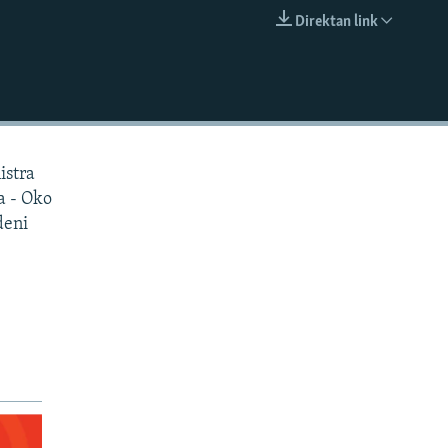
Direktan link
EMBED
istra
a - Oko
deni