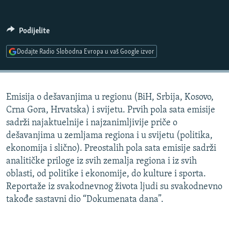
ISPRIČAJ MI
DNEVNO@RSE
Podijelite
SPECIJALI RSE
Dodajte Radio Slobodna Evropa u vaš Google izvor
VIŠE OD NASLOVA
PRATITE NAS
GENOCID U SREBRENICI
Emisija o dešavanjima u regionu (BiH, Srbija, Kosovo,
POPLAVE I KLIZIŠTA U BIH 2024.
Crna Gora, Hrvatska) i svijetu. Prvih pola sata emisije
TV LIBERTY
Sve RFE/RL stranice
sadrži najaktuelnije i najzanimljivije priče o
dešavanjima u zemljama regiona i u svijetu (politika,
POST SCRIPTUM
ekonomija i slično). Preostalih pola sata emisije sadrži
MOJA EVROPA
analitičke priloge iz svih zemalja regiona i iz svih
oblasti, od politike i ekonomije, do kulture i sporta.
TRI DECENIJE OD RATA U BIH
Reportaže iz svakodnevnog života ljudi su svakodnevno
SVE KARTE DEJTONA
takođe sastavni dio “Dokumenata dana”.
NASTANAK I RASPAD JUGOSLAVIJE