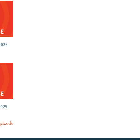
025.
025.
epizode