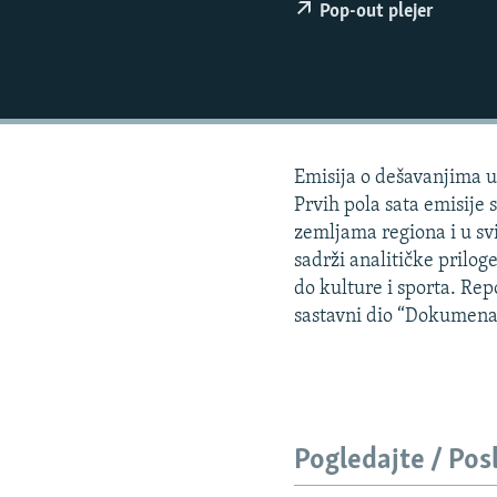
ISPRIČAJ MI
Pop-out plejer
DNEVNO@RSE
SPECIJALI RSE
VIŠE OD NASLOVA
GENOCID U SREBRENICI
Emisija o dešavanjima u 
POPLAVE I KLIZIŠTA U BIH 2024.
Prvih pola sata emisije 
zemljama regiona i u svi
TV LIBERTY
sadrži analitičke priloge
POST SCRIPTUM
do kulture i sporta. Re
sastavni dio “Dokumena
MOJA EVROPA
TRI DECENIJE OD RATA U BIH
SVE KARTE DEJTONA
NASTANAK I RASPAD JUGOSLAVIJE
Pogledajte / Pos