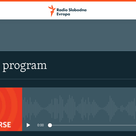
i program
No media source currently avail
0:00