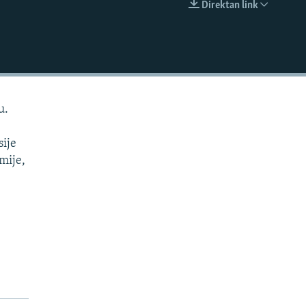
Direktan link
EMBED
u.
sije
omije,