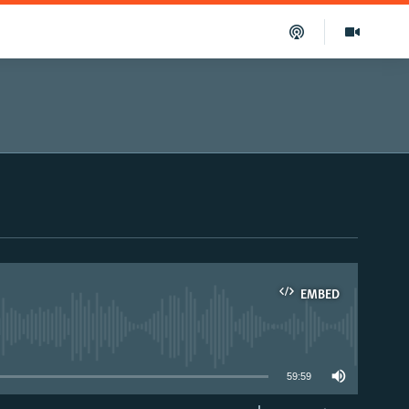
EMBED
able
59:59