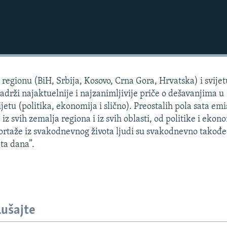
regionu (BiH, Srbija, Kosovo, Crna Gora, Hrvatska) i svijet
sadrži najaktuelnije i najzanimljivije priče o dešavanjima u
jetu (politika, ekonomija i slično). Preostalih pola sata emi
 iz svih zemalja regiona i iz svih oblasti, od politike i ekon
portaže iz svakodnevnog života ljudi su svakodnevno takođe
ta dana”.
lušajte