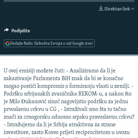
ISPRIČAJ MI
Direktan link
DNEVNO@RSE
SPECIJALI RSE
Podijelite
VIŠE OD NASLOVA
Dodajte Radio Slobodna Evropa u vaš Google izvor
PRATITE NAS
GENOCID U SREBRENICI
POPLAVE I KLIZIŠTA U BIH 2024.
U ovoj emisiji možete čuti: - Analiziramo da li je
TV LIBERTY
Sve RFE/RL stranice
zakazivanje Parlamenta BiH znak da bi se konačno
POST SCRIPTUM
mogao postići kompromis o formiranju vlasti u zemlji. -
Podršku srbijanskih zvaničnika REKOM-u, a nakon što
MOJA EVROPA
je Milo Ðukanović sinoć nagovijstio podršku za jednu
TRI DECENIJE OD RATA U BIH
prvoslavnu crkvu u CG , - Istraživali smo šta to tačno
SVE KARTE DEJTONA
znači za crnogorsku odnosno srpsku pravoslavnu crkvu?
- Istražujemo da li je Srbija atraktivna za strane
NASTANAK I RASPAD JUGOSLAVIJE
investitore, zasto Kosvo prijeti reciprocitetom u uvozu