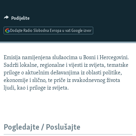
ISPRIČAJ MI
DNEVNO@RSE
Podijelite
SPECIJALI RSE
Dodajte Radio Slobodna Evropa u vaš Google izvor
VIŠE OD NASLOVA
PRATITE NAS
GENOCID U SREBRENICI
Emisija namijenjena slušaocima u Bosni i Hercegovini.
POPLAVE I KLIZIŠTA U BIH 2024.
Sadrži lokalne, regionalne i vijesti iz svijeta, tematske
TV LIBERTY
Sve RFE/RL stranice
priloge o aktuelnim dešavanjima iz oblasti politike,
ekonomije i slično, te priče iz svakodnevnog života
POST SCRIPTUM
ljudi, kao i priloge iz svijeta.
MOJA EVROPA
TRI DECENIJE OD RATA U BIH
SVE KARTE DEJTONA
NASTANAK I RASPAD JUGOSLAVIJE
Pogledajte / Poslušajte