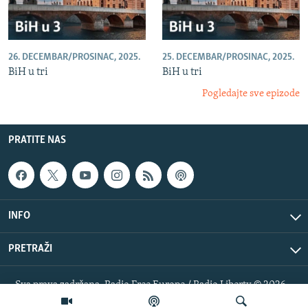
26. DECEMBAR/PROSINAC, 2025.
25. DECEMBAR/PROSINAC, 2025.
BiH u tri
BiH u tri
Pogledajte sve epizode
PRATITE NAS
INFO
PRETRAŽI
Sva prava zadržana. Radio Free Europe / Radio Liberty © 2026
RFE/RL, Inc.