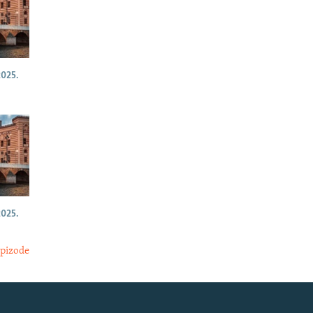
025.
025.
epizode