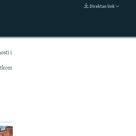
Direktan link
EMBED
osti i
rtkom