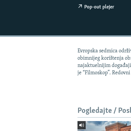
ISPRIČAJ MI
Pop-out plejer
DNEVNO@RSE
SPECIJALI RSE
VIŠE OD NASLOVA
GENOCID U SREBRENICI
Evropska sedmica održive
POPLAVE I KLIZIŠTA U BIH 2024.
obimnijeg korištenja obn
TV LIBERTY
najaktuelnijim događaj
je “Filmoskop”. Redovni 
POST SCRIPTUM
MOJA EVROPA
TRI DECENIJE OD RATA U BIH
SVE KARTE DEJTONA
Pogledajte / Pos
NASTANAK I RASPAD JUGOSLAVIJE