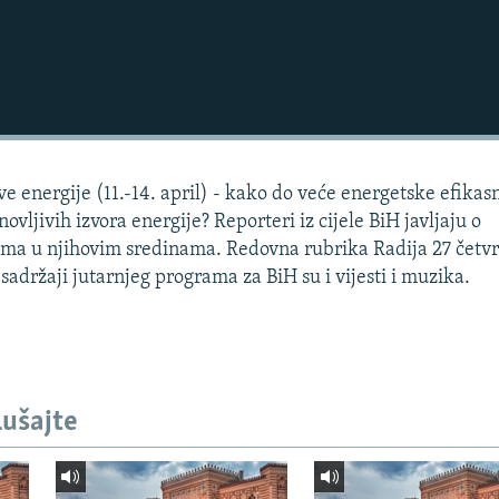
 energije (11.-14. april) - kako do veće energetske efikasn
ovljivih izvora energije? Reporteri iz cijele BiH javljaju o
ima u njihovim sredinama. Redovna rubrika Radija 27 četv
sadržaji jutarnjeg programa za BiH su i vijesti i muzika.
lušajte