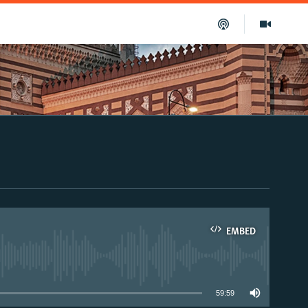
EMBED
able
59:59