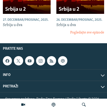
27. DECEMBAR/PROSINAC, 2025.
26. DECEMBAR/PROSINAC, 2025.
Srbija u dva
Srbija u dva
Pogledajte sve epizode
PRATITE NAS
INFO
PRETRAŽI
Sva prava zadržana. Radio Free Europe / Radio Liberty © 2026
RFE/RL, Inc.