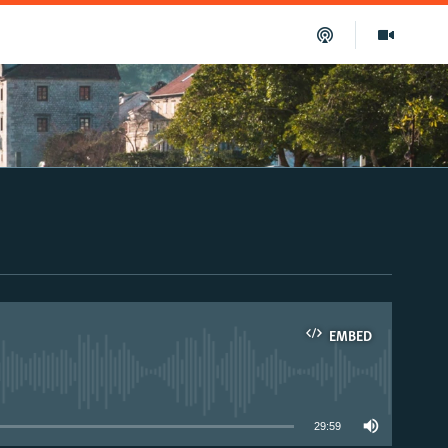
EMBED
able
29:59