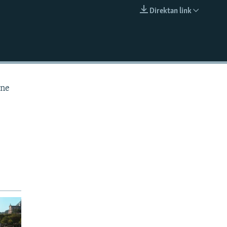
Direktan link
EMBED
tne