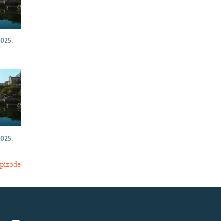
025.
025.
epizode