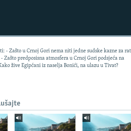
ti: - Zašto u Crnoj Gori nema niti jedne sudske kazne za ra
? - Zašto predposisna atmosfera u Crnoj Gori podsjeća na
ko žive Egipćani iz naselja Bonići, na ulazu u Tivat?
lušajte