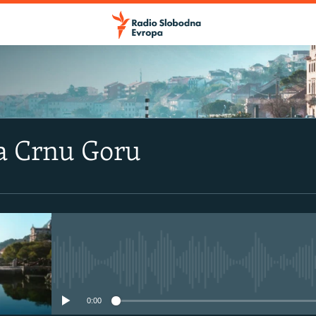
a Crnu Goru
No media source currently avail
0:00