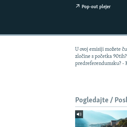
ISPRIČAJ MI
Pop-out plejer
DNEVNO@RSE
SPECIJALI RSE
VIŠE OD NASLOVA
GENOCID U SREBRENICI
U ovoj emisiji možete ču
POPLAVE I KLIZIŠTA U BIH 2024.
zločine s početka 90tih
TV LIBERTY
predreferendumsku? - Ka
POST SCRIPTUM
MOJA EVROPA
TRI DECENIJE OD RATA U BIH
Pogledajte / Pos
SVE KARTE DEJTONA
NASTANAK I RASPAD JUGOSLAVIJE