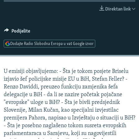
ISPRIČAJ MI
Direktan link
DNEVNO@RSE
SPECIJALI RSE
Podijelite
VIŠE OD NASLOVA
Dodajte Radio Slobodna Evropa u vaš Google izvor
PRATITE NAS
GENOCID U SREBRENICI
POPLAVE I KLIZIŠTA U BIH 2024.
U emisiji objavljujemo: - Šta je tokom posjete Briselu
TV LIBERTY
Sve RFE/RL stranice
izjavio šef policijske misije EU u BiH, Stefan Feller? -
POST SCRIPTUM
Renzo Daviddi, preuzeo funkciju zamjenika šefa
delegacije u BiH - da li se nazire početak pojačane
MOJA EVROPA
"evropske" uloge u BiH? - Šta je bivši predsjednik
TRI DECENIJE OD RATA U BIH
Slovenije, Milan Kučan, kao specijalni izvjestilac
SVE KARTE DEJTONA
premijera Pahora, napisao u Izvještaju o situaciji u BiH?
- Šta je posebno naglašeno tokom susreta evropskih
NASTANAK I RASPAD JUGOSLAVIJE
parlamentaraca u Sarajevu, koji su nagovijestili