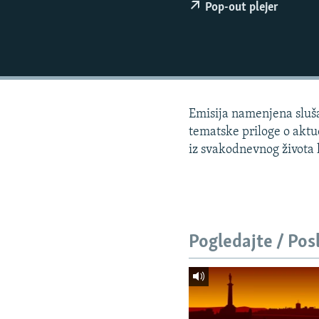
ISPRIČAJ MI
Pop-out plejer
DNEVNO@RSE
SPECIJALI RSE
VIŠE OD NASLOVA
GENOCID U SREBRENICI
Emisija namenjena slušao
POPLAVE I KLIZIŠTA U BIH 2024.
tematske priloge o aktue
iz svakodnevnog života lj
TV LIBERTY
POST SCRIPTUM
MOJA EVROPA
TRI DECENIJE OD RATA U BIH
Pogledajte / Pos
SVE KARTE DEJTONA
NASTANAK I RASPAD JUGOSLAVIJE