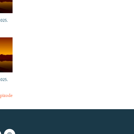
025.
025.
epizode