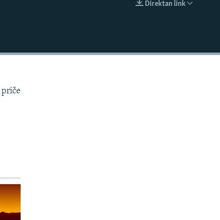
Direktan link
EMBED
 priče