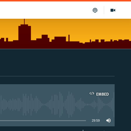
EMBED
able
29:59