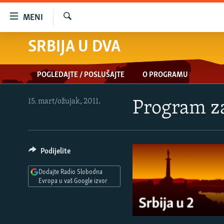
Dostupni
MENI
linkovi
Pretraživač
Pređite
SRBIJA U DVA
VIJESTI
na
BOSNA I HERCEGOVINA
glavni
POGLEDAJTE / POSLUŠAJTE
O PROGRAMU
sadržaj
SRBIJA
Pređite
KOSOVO
na
15. mart/ožujak, 2011.
Program za
glavnu
CRNA GORA
navigaciju
VIZUELNO
Pređite
na
Podijelite
PODCASTI
VIDEO
pretragu
RAT U UKRAJINI
FOTOGALERIJE
Dodajte Radio Slobodna
Evropa u vaš Google izvor
KINA NA BALKANU
INFOGRAFIKE
RSE PRIČE IZ SVIJETA