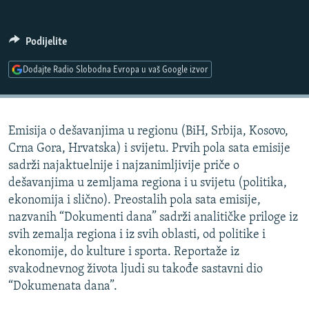
ISPRIČAJ MI
DNEVNO@RSE
Podijelite
SPECIJALI RSE
Dodajte Radio Slobodna Evropa u vaš Google izvor
VIŠE OD NASLOVA
PRATITE NAS
GENOCID U SREBRENICI
Emisija o dešavanjima u regionu (BiH, Srbija, Kosovo,
POPLAVE I KLIZIŠTA U BIH 2024.
Crna Gora, Hrvatska) i svijetu. Prvih pola sata emisije
TV LIBERTY
Sve RFE/RL stranice
sadrži najaktuelnije i najzanimljivije priče o
dešavanjima u zemljama regiona i u svijetu (politika,
POST SCRIPTUM
ekonomija i slično). Preostalih pola sata emisije,
MOJA EVROPA
nazvanih “Dokumenti dana” sadrži analitičke priloge iz
svih zemalja regiona i iz svih oblasti, od politike i
TRI DECENIJE OD RATA U BIH
ekonomije, do kulture i sporta. Reportaže iz
SVE KARTE DEJTONA
svakodnevnog života ljudi su takođe sastavni dio
“Dokumenata dana”.
NASTANAK I RASPAD JUGOSLAVIJE