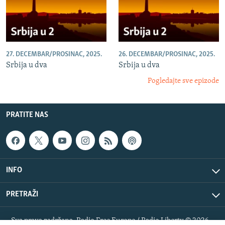
27. DECEMBAR/PROSINAC, 2025.
26. DECEMBAR/PROSINAC, 2025.
Srbija u dva
Srbija u dva
Pogledajte sve epizode
PRATITE NAS
INFO
PRETRAŽI
Sva prava zadržana. Radio Free Europe / Radio Liberty © 2026