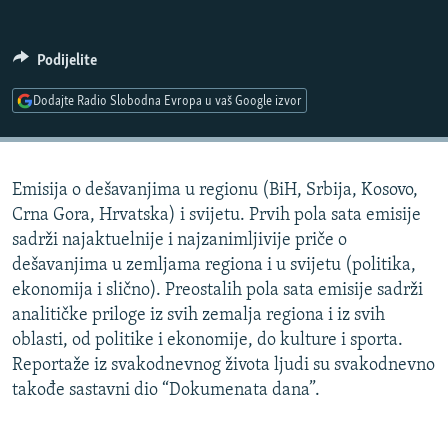
ISPRIČAJ MI
DNEVNO@RSE
Podijelite
SPECIJALI RSE
Dodajte Radio Slobodna Evropa u vaš Google izvor
VIŠE OD NASLOVA
PRATITE NAS
GENOCID U SREBRENICI
Emisija o dešavanjima u regionu (BiH, Srbija, Kosovo,
POPLAVE I KLIZIŠTA U BIH 2024.
Crna Gora, Hrvatska) i svijetu. Prvih pola sata emisije
TV LIBERTY
Sve RFE/RL stranice
sadrži najaktuelnije i najzanimljivije priče o
dešavanjima u zemljama regiona i u svijetu (politika,
POST SCRIPTUM
ekonomija i slično). Preostalih pola sata emisije sadrži
MOJA EVROPA
analitičke priloge iz svih zemalja regiona i iz svih
oblasti, od politike i ekonomije, do kulture i sporta.
TRI DECENIJE OD RATA U BIH
Reportaže iz svakodnevnog života ljudi su svakodnevno
SVE KARTE DEJTONA
takođe sastavni dio “Dokumenata dana”.
NASTANAK I RASPAD JUGOSLAVIJE