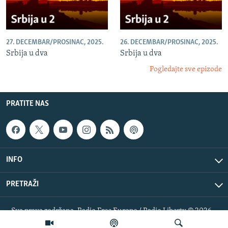
27. DECEMBAR/PROSINAC, 2025.
26. DECEMBAR/PROSINAC, 2025.
Srbija u dva
Srbija u dva
Pogledajte sve epizode
PRATITE NAS
INFO
PRETRAŽI
Sva prava zadržana. Radio Free Europe / Radio Liberty © 2026
RFE/RL, Inc.