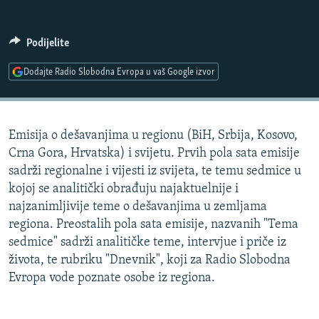
ISPRIČAJ MI
DNEVNO@RSE
Podijelite
SPECIJALI RSE
Dodajte Radio Slobodna Evropa u vaš Google izvor
VIŠE OD NASLOVA
PRATITE NAS
GENOCID U SREBRENICI
Emisija o dešavanjima u regionu (BiH, Srbija, Kosovo,
POPLAVE I KLIZIŠTA U BIH 2024.
Crna Gora, Hrvatska) i svijetu. Prvih pola sata emisije
TV LIBERTY
Sve RFE/RL stranice
sadrži regionalne i vijesti iz svijeta, te temu sedmice u
kojoj se analitički obrađuju najaktuelnije i
POST SCRIPTUM
najzanimljivije teme o dešavanjima u zemljama
MOJA EVROPA
regiona. Preostalih pola sata emisije, nazvanih "Tema
sedmice" sadrži analitičke teme, intervjue i priče iz
TRI DECENIJE OD RATA U BIH
života, te rubriku "Dnevnik", koji za Radio Slobodna
SVE KARTE DEJTONA
Evropa vode poznate osobe iz regiona.
NASTANAK I RASPAD JUGOSLAVIJE