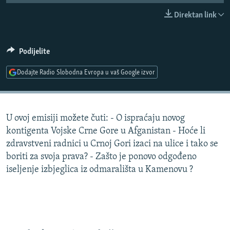
ISPRIČAJ MI
Direktan link
DNEVNO@RSE
SPECIJALI RSE
Podijelite
VIŠE OD NASLOVA
Dodajte Radio Slobodna Evropa u vaš Google izvor
PRATITE NAS
GENOCID U SREBRENICI
POPLAVE I KLIZIŠTA U BIH 2024.
U ovoj emisiji možete čuti: - O ispraćaju novog
TV LIBERTY
Sve RFE/RL stranice
kontigenta Vojske Crne Gore u Afganistan - Hoće li
POST SCRIPTUM
zdravstveni radnici u Crnoj Gori izaci na ulice i tako se
boriti za svoja prava? - Zašto je ponovo odgođeno
MOJA EVROPA
iseljenje izbjeglica iz odmarališta u Kamenovu ?
TRI DECENIJE OD RATA U BIH
SVE KARTE DEJTONA
NASTANAK I RASPAD JUGOSLAVIJE