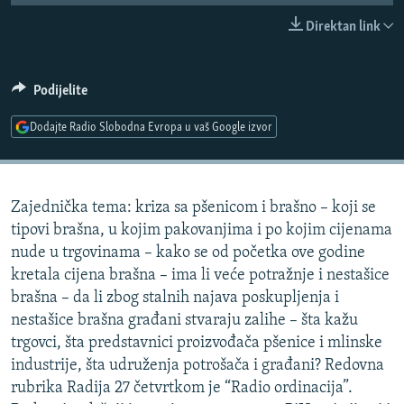
ISPRIČAJ MI
Direktan link
DNEVNO@RSE
SPECIJALI RSE
Podijelite
VIŠE OD NASLOVA
Dodajte Radio Slobodna Evropa u vaš Google izvor
PRATITE NAS
GENOCID U SREBRENICI
POPLAVE I KLIZIŠTA U BIH 2024.
Zajednička tema: kriza sa pšenicom i brašno – koji se
TV LIBERTY
Sve RFE/RL stranice
tipovi brašna, u kojim pakovanjima i po kojim cijenama
POST SCRIPTUM
nude u trgovinama – kako se od početka ove godine
kretala cijena brašna – ima li veće potražnje i nestašice
MOJA EVROPA
brašna – da li zbog stalnih najava poskupljenja i
TRI DECENIJE OD RATA U BIH
nestašice brašna građani stvaraju zalihe – šta kažu
SVE KARTE DEJTONA
trgovci, šta predstavnici proizvođača pšenice i mlinske
industrije, šta udruženja potrošača i građani? Redovna
NASTANAK I RASPAD JUGOSLAVIJE
rubrika Radija 27 četvrtkom je “Radio ordinacija”.