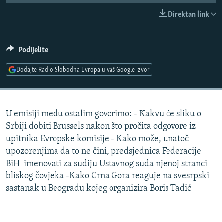
ISPRIČAJ MI
Direktan link
DNEVNO@RSE
SPECIJALI RSE
Podijelite
VIŠE OD NASLOVA
Dodajte Radio Slobodna Evropa u vaš Google izvor
PRATITE NAS
GENOCID U SREBRENICI
POPLAVE I KLIZIŠTA U BIH 2024.
U emisiji među ostalim govorimo: - Kakvu će sliku o
TV LIBERTY
Sve RFE/RL stranice
Srbiji dobiti Brussels nakon što pročita odgovore iz
POST SCRIPTUM
upitnika Evropske komisije - Kako može, unatoč
upozorenjima da to ne čini, predsjednica Federacije
MOJA EVROPA
BiH imenovati za sudiju Ustavnog suda njenoj stranci
TRI DECENIJE OD RATA U BIH
bliskog čovjeka -Kako Crna Gora reaguje na svesrpski
SVE KARTE DEJTONA
sastanak u Beogradu kojeg organizira Boris Tadić
NASTANAK I RASPAD JUGOSLAVIJE