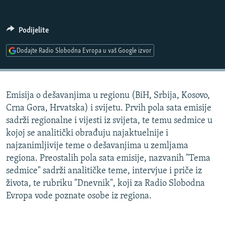
ISPRIČAJ MI
DNEVNO@RSE
Podijelite
SPECIJALI RSE
Dodajte Radio Slobodna Evropa u vaš Google izvor
VIŠE OD NASLOVA
PRATITE NAS
GENOCID U SREBRENICI
Emisija o dešavanjima u regionu (BiH, Srbija, Kosovo,
POPLAVE I KLIZIŠTA U BIH 2024.
Crna Gora, Hrvatska) i svijetu. Prvih pola sata emisije
TV LIBERTY
Sve RFE/RL stranice
sadrži regionalne i vijesti iz svijeta, te temu sedmice u
kojoj se analitički obrađuju najaktuelnije i
POST SCRIPTUM
najzanimljivije teme o dešavanjima u zemljama
MOJA EVROPA
regiona. Preostalih pola sata emisije, nazvanih "Tema
sedmice" sadrži analitičke teme, intervjue i priče iz
TRI DECENIJE OD RATA U BIH
života, te rubriku "Dnevnik", koji za Radio Slobodna
SVE KARTE DEJTONA
Evropa vode poznate osobe iz regiona.
NASTANAK I RASPAD JUGOSLAVIJE