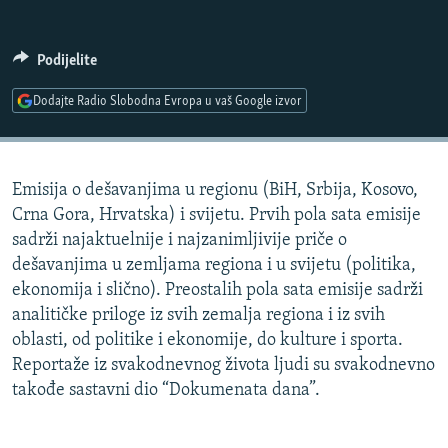
ISPRIČAJ MI
DNEVNO@RSE
Podijelite
SPECIJALI RSE
Dodajte Radio Slobodna Evropa u vaš Google izvor
VIŠE OD NASLOVA
PRATITE NAS
GENOCID U SREBRENICI
Emisija o dešavanjima u regionu (BiH, Srbija, Kosovo,
POPLAVE I KLIZIŠTA U BIH 2024.
Crna Gora, Hrvatska) i svijetu. Prvih pola sata emisije
TV LIBERTY
Sve RFE/RL stranice
sadrži najaktuelnije i najzanimljivije priče o
dešavanjima u zemljama regiona i u svijetu (politika,
POST SCRIPTUM
ekonomija i slično). Preostalih pola sata emisije sadrži
MOJA EVROPA
analitičke priloge iz svih zemalja regiona i iz svih
oblasti, od politike i ekonomije, do kulture i sporta.
TRI DECENIJE OD RATA U BIH
Reportaže iz svakodnevnog života ljudi su svakodnevno
SVE KARTE DEJTONA
takođe sastavni dio “Dokumenata dana”.
NASTANAK I RASPAD JUGOSLAVIJE