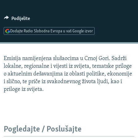
ISPRIČAJ MI
DNEVNO@RSE
Podijelite
SPECIJALI RSE
Dodajte Radio Slobodna Evropa u vaš Google izvor
VIŠE OD NASLOVA
PRATITE NAS
GENOCID U SREBRENICI
Emisija namijenjena slušaocima u Crnoj Gori. Sadrži
POPLAVE I KLIZIŠTA U BIH 2024.
lokalne, regionalne i vijesti iz svijeta, tematske priloge
TV LIBERTY
Sve RFE/RL stranice
o aktuelnim dešavanjima iz oblasti politike, ekonomije
i slično, te priče iz svakodnevnog života ljudi, kao i
POST SCRIPTUM
priloge iz svijeta.
MOJA EVROPA
TRI DECENIJE OD RATA U BIH
SVE KARTE DEJTONA
NASTANAK I RASPAD JUGOSLAVIJE
Pogledajte / Poslušajte