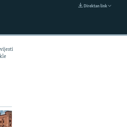
Direktan link
EMBED
vijesti
kle