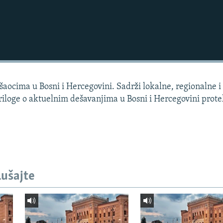
aocima u Bosni i Hercegovini. Sadrži lokalne, regionalne i 
priloge o aktuelnim dešavanjima u Bosni i Hercegovini prote
lušajte