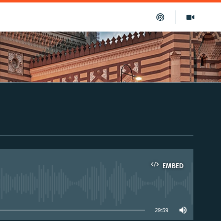
EMBED
able
29:59