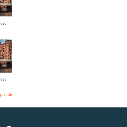
025.
025.
epizode