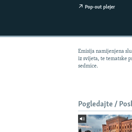
ISPRIČAJ MI
Pop-out plejer
DNEVNO@RSE
SPECIJALI RSE
VIŠE OD NASLOVA
GENOCID U SREBRENICI
Emisija namijenjena sluš
POPLAVE I KLIZIŠTA U BIH 2024.
iz svijeta, te tematske 
TV LIBERTY
sedmice.
POST SCRIPTUM
MOJA EVROPA
TRI DECENIJE OD RATA U BIH
Pogledajte / Pos
SVE KARTE DEJTONA
NASTANAK I RASPAD JUGOSLAVIJE