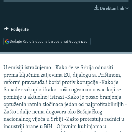
ISPRIČAJ MI
Direktan link
DNEVNO@RSE
SPECIJALI RSE
Podijelite
VIŠE OD NASLOVA
Dodajte Radio Slobodna Evropa u vaš Google izvor
PRATITE NAS
GENOCID U SREBRENICI
POPLAVE I KLIZIŠTA U BIH 2024.
U emisiji istražujemo - Kako će se Srbija odnositi
TV LIBERTY
Sve RFE/RL stranice
prema ključnim zatjevima EU, dijalogu sa Prištinom,
POST SCRIPTUM
reformi pravosuđa i borbi protiv korupcije -Kako je
Sanader sakupio i kako trošio ogroman novac koji se
MOJA EVROPA
pominje u aktuelnoj istrazi -Kako je posao branjenja
TRI DECENIJE OD RATA U BIH
optuženih ratnih zločinaca jedan od najprofitabilnijih -
SVE KARTE DEJTONA
Zašto i dalje nema dogovora oko Bošnjačkog
nacionalnog vijeća u Srbiji -Zašto protestuju radnici u
NASTANAK I RASPAD JUGOSLAVIJE
industriji hrane u BiH - O javnim kuhinjama u