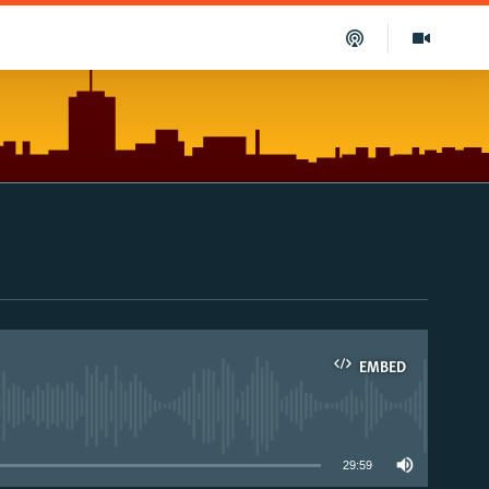
EMBED
able
29:59