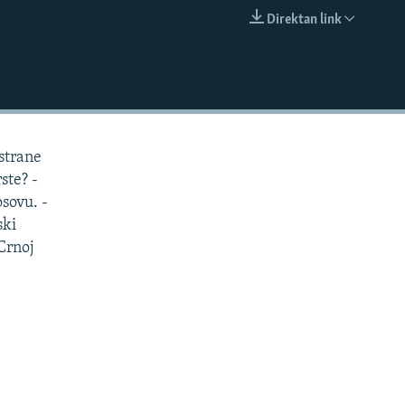
Direktan link
EMBED
 strane
ste? -
osovu. -
ski
Crnoj