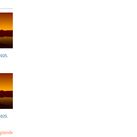
025.
025.
epizode