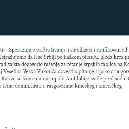
ti: - Sporazum o pridruživanju i stabilizaciji ratifikovan od
stražujemo da li se Srbiji po haškom pitanju, gleda kroz pr
ad zaista dogovorio rešenje za pitanje srpskih tablica na K
učaj Veselina Veska Vukotića dovesti u pitanje srpsko crnogor
- Kakve su šanse da mitropolit Amfilohije izađe pred sud u 
 će tema dominitirati u razgovorima kineskog i američkog