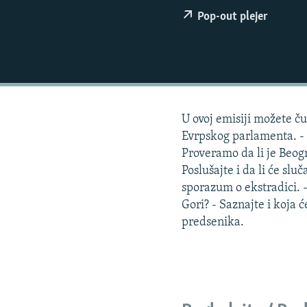
ISPRIČAJ MI
Pop-out plejer
DNEVNO@RSE
SPECIJALI RSE
VIŠE OD NASLOVA
GENOCID U SREBRENICI
U ovoj emisiji možete ču
POPLAVE I KLIZIŠTA U BIH 2024.
Evrpskog parlamenta. - I
TV LIBERTY
Proveramo da li je Beogr
Poslušajte i da li će sl
POST SCRIPTUM
sporazum o ekstradici. 
MOJA EVROPA
Gori? - Saznajte i koja
predsenika.
TRI DECENIJE OD RATA U BIH
SVE KARTE DEJTONA
NASTANAK I RASPAD JUGOSLAVIJE