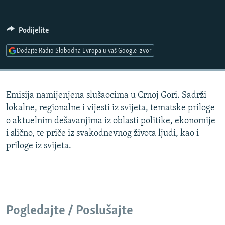
ISPRIČAJ MI
DNEVNO@RSE
Podijelite
SPECIJALI RSE
Dodajte Radio Slobodna Evropa u vaš Google izvor
VIŠE OD NASLOVA
PRATITE NAS
GENOCID U SREBRENICI
Emisija namijenjena slušaocima u Crnoj Gori. Sadrži
POPLAVE I KLIZIŠTA U BIH 2024.
lokalne, regionalne i vijesti iz svijeta, tematske priloge
TV LIBERTY
Sve RFE/RL stranice
o aktuelnim dešavanjima iz oblasti politike, ekonomije
i slično, te priče iz svakodnevnog života ljudi, kao i
POST SCRIPTUM
priloge iz svijeta.
MOJA EVROPA
TRI DECENIJE OD RATA U BIH
SVE KARTE DEJTONA
NASTANAK I RASPAD JUGOSLAVIJE
Pogledajte / Poslušajte