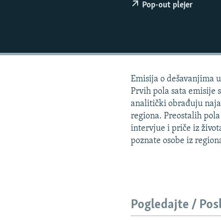
ISPRIČAJ MI
Pop-out plejer
DNEVNO@RSE
SPECIJALI RSE
VIŠE OD NASLOVA
GENOCID U SREBRENICI
Emisija o dešavanjima u 
POPLAVE I KLIZIŠTA U BIH 2024.
Prvih pola sata emisije s
analitički obrađuju naj
TV LIBERTY
regiona. Preostalih pol
POST SCRIPTUM
intervjue i priče iz živ
poznate osobe iz region
MOJA EVROPA
TRI DECENIJE OD RATA U BIH
SVE KARTE DEJTONA
NASTANAK I RASPAD JUGOSLAVIJE
Pogledajte / Pos