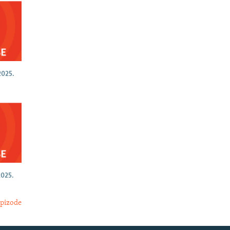
025.
025.
epizode