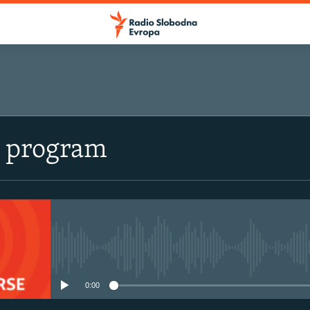
i program
No media source currently avail
0:00