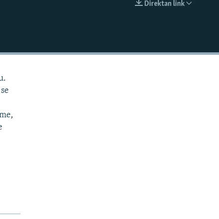
Direktan link
EMBED
u.
 se
eme,
e