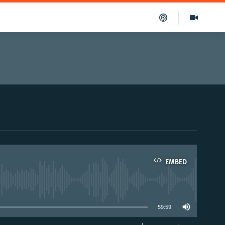
EMBED
able
59:59