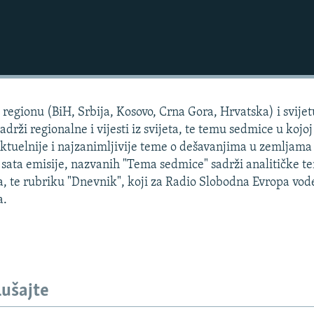
regionu (BiH, Srbija, Kosovo, Crna Gora, Hrvatska) i svijet
adrži regionalne i vijesti iz svijeta, te temu sedmice u kojoj
aktuelnije i najzanimljivije teme o dešavanjima u zemljama
a sata emisije, nazvanih "Tema sedmice" sadrži analitičke t
ota, te rubriku "Dnevnik", koji za Radio Slobodna Evropa vod
a.
lušajte