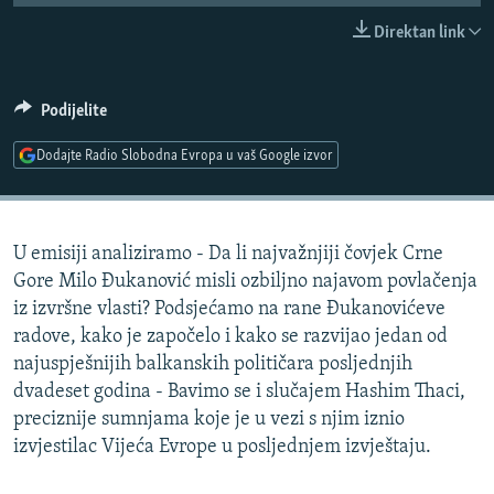
ISPRIČAJ MI
Direktan link
DNEVNO@RSE
SPECIJALI RSE
Podijelite
VIŠE OD NASLOVA
Dodajte Radio Slobodna Evropa u vaš Google izvor
PRATITE NAS
GENOCID U SREBRENICI
POPLAVE I KLIZIŠTA U BIH 2024.
U emisiji analiziramo - Da li najvažnjiji čovjek Crne
TV LIBERTY
Sve RFE/RL stranice
Gore Milo Đukanović misli ozbiljno najavom povlačenja
POST SCRIPTUM
iz izvršne vlasti? Podsjećamo na rane Đukanovićeve
radove, kako je započelo i kako se razvijao jedan od
MOJA EVROPA
najuspješnijih balkanskih političara posljednjih
TRI DECENIJE OD RATA U BIH
dvadeset godina - Bavimo se i slučajem Hashim Thaci,
SVE KARTE DEJTONA
preciznije sumnjama koje je u vezi s njim iznio
izvjestilac Vijeća Evrope u posljednjem izvještaju.
NASTANAK I RASPAD JUGOSLAVIJE