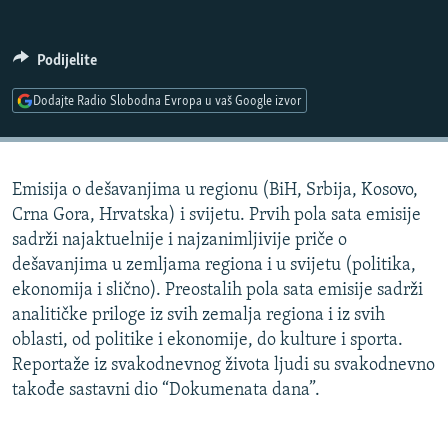
ISPRIČAJ MI
DNEVNO@RSE
Podijelite
SPECIJALI RSE
Dodajte Radio Slobodna Evropa u vaš Google izvor
VIŠE OD NASLOVA
PRATITE NAS
GENOCID U SREBRENICI
Emisija o dešavanjima u regionu (BiH, Srbija, Kosovo,
POPLAVE I KLIZIŠTA U BIH 2024.
Crna Gora, Hrvatska) i svijetu. Prvih pola sata emisije
TV LIBERTY
Sve RFE/RL stranice
sadrži najaktuelnije i najzanimljivije priče o
dešavanjima u zemljama regiona i u svijetu (politika,
POST SCRIPTUM
ekonomija i slično). Preostalih pola sata emisije sadrži
MOJA EVROPA
analitičke priloge iz svih zemalja regiona i iz svih
oblasti, od politike i ekonomije, do kulture i sporta.
TRI DECENIJE OD RATA U BIH
Reportaže iz svakodnevnog života ljudi su svakodnevno
SVE KARTE DEJTONA
takođe sastavni dio “Dokumenata dana”.
NASTANAK I RASPAD JUGOSLAVIJE